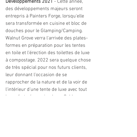
Développements 2021 
- Cette année, 
des développements majeurs seront 
entrepris à Painters Forge, lorsqu'elle 
sera transformée en cuisine et bloc de 
douches pour le Glamping/Camping. 
Walnut Grove verra l'arrivée des plates-
formes en préparation pour les tentes 
en toile et l'érection des toilettes de luxe 
à compostage. 2022 sera quelque chose 
de très spécial pour nos futurs clients, 
leur donnant l'occasion de se 
rapprocher de la nature et de la voir de 
l'intérieur d'une tente de luxe avec tout 
le confort nécessaire. Luna Gold sera 
notre premier développement, abritant 
un lit français Gold king size avec 
énergie solaire et accessoires de luxe. 
Parfait. Surveillez cet espace pour plus 
de mises à jour et de photos au fur et à 