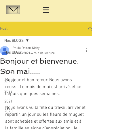
Post
Nos BLOGS
Paula Dalton-Kirby
Nos BLOGS
23 mai 2021
4 min de lecture
Bonjour et bienvenue.
2026
Son mai.....
2024
Bonjour et bon retour. Nous avons 
2023
réussi. Le mois de mai est arrivé, et ce 
2022
depuis quelques semaines.
2021
Nous avons vu la fête du travail arriver et 
2020
repartir, un jour où les fleurs de muguet 
sont achetées et offertes aux amis et à 
la famille en signe d'appréciation. Je 